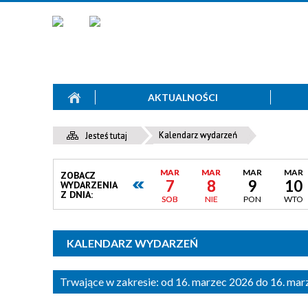
AKTUALNOŚCI
Kalendarz wydarzeń
Jesteś tutaj
MAR
MAR
MAR
MAR
ZOBACZ
7
8
9
10
WYDARZENIA
Z DNIA:
SOB
NIE
PON
WTO
KALENDARZ WYDARZEŃ
Trwające w zakresie:
od 16. marzec 2026 do 16. ma