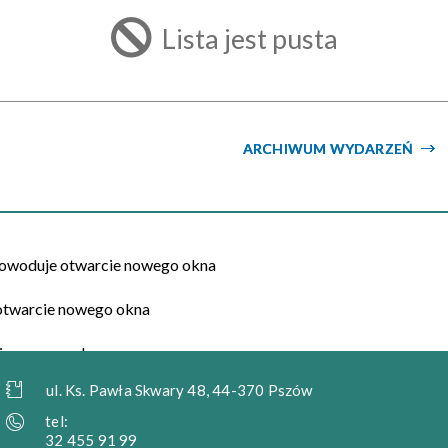
filtr
Lista jest pusta
ARCHIWUM WYDARZEŃ
ul. Ks. Pawła Skwary 48, 44-370 Pszów
tel:
32 455 91 99