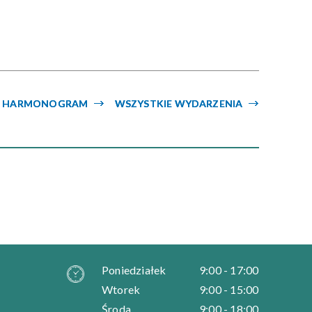
Kategoria
Trwające w
—
zakresie
HARMONOGRAM
WSZYSTKIE WYDARZENIA
Miejsce
Organizator
Poniedziałek
9:00 - 17:00
Wtorek
9:00 - 15:00
Środa
9:00 - 18:00