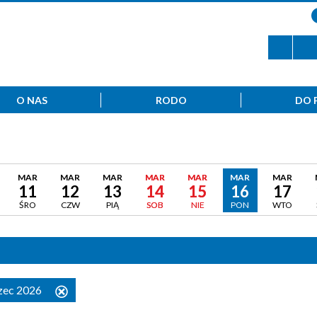
O NAS
RODO
DO 
MAR
MAR
MAR
MAR
MAR
MAR
MAR
11
12
13
14
15
16
17
ŚRO
CZW
PIĄ
SOB
NIE
PON
WTO
rzec 2026
Usuń
ten