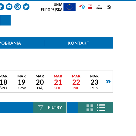
POBRANIA
KONTAKT
MAR
MAR
MAR
MAR
MAR
MAR
18
19
20
21
22
23
ŚRO
CZW
PIĄ
SOB
NIE
PON
FILTRY
Szukana fraza