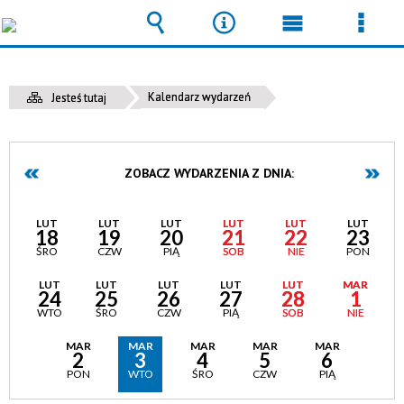
Wyszukiwarka
Narzędzia
Menu
Men
główne
szcz
Kalendarz wydarzeń
Jesteś tutaj
ZOBACZ WYDARZENIA Z DNIA:
LUT
LUT
LUT
LUT
LUT
LUT
18
19
20
21
22
23
ŚRO
CZW
PIĄ
SOB
NIE
PON
LUT
LUT
LUT
LUT
LUT
MAR
24
25
26
27
28
1
WTO
ŚRO
CZW
PIĄ
SOB
NIE
MAR
MAR
MAR
MAR
MAR
2
3
4
5
6
PON
WTO
ŚRO
CZW
PIĄ