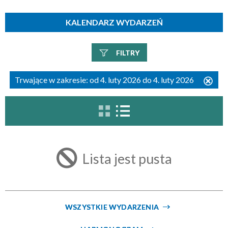
KALENDARZ WYDARZEŃ
FILTRY
Szukana fraza
Trwające w zakresie:
od 4. luty 2026 do 4. luty 2026
Usu
ten
filtr
Kategoria
Lista jest pusta
Trwające w zakresie
—
Miejsce
WSZYSTKIE WYDARZENIA