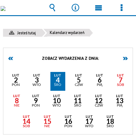
Wyszukiwarka
Narzędzia
Menu
Men
główne
szcz
Kalendarz wydarzeń
Jesteś tutaj
ZOBACZ WYDARZENIA Z DNIA:
LUT
LUT
LUT
LUT
LUT
LUT
2
3
4
5
6
7
PON
WTO
ŚRO
CZW
PIĄ
SOB
LUT
LUT
LUT
LUT
LUT
LUT
8
9
10
11
12
13
NIE
PON
WTO
ŚRO
CZW
PIĄ
LUT
LUT
LUT
LUT
LUT
14
15
16
17
18
SOB
NIE
PON
WTO
ŚRO