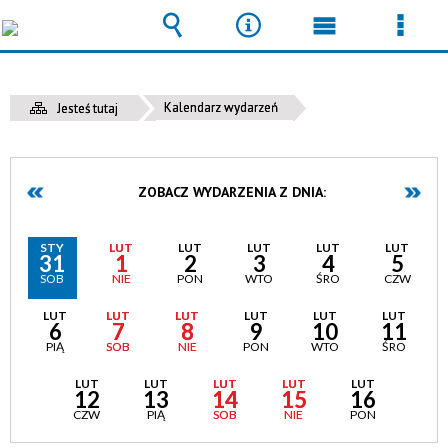
Wyszukiwarka
Narzędzia
Menu
Men
główne
szcz
Kalendarz wydarzeń
Jesteś tutaj
ZOBACZ WYDARZENIA Z DNIA:
STY
LUT
LUT
LUT
LUT
LUT
31
1
2
3
4
5
SOB
NIE
PON
WTO
ŚRO
CZW
LUT
LUT
LUT
LUT
LUT
LUT
6
7
8
9
10
11
PIĄ
SOB
NIE
PON
WTO
ŚRO
LUT
LUT
LUT
LUT
LUT
12
13
14
15
16
CZW
PIĄ
SOB
NIE
PON