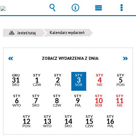
Wyszukiwarka
Narzędzia
Menu
Men
główne
szcz
Kalendarz wydarzeń
Jesteś tutaj
ZOBACZ WYDARZENIA Z DNIA:
GRU
STY
STY
STY
STY
STY
31
1
2
3
4
5
ŚRO
CZW
PIĄ
SOB
NIE
PON
STY
STY
STY
STY
STY
STY
6
7
8
9
10
11
WTO
ŚRO
CZW
PIĄ
SOB
NIE
STY
STY
STY
STY
STY
12
13
14
15
16
PON
WTO
ŚRO
CZW
PIĄ