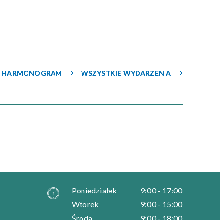
Kategoria
Trwające w
—
zakresie
HARMONOGRAM
WSZYSTKIE WYDARZENIA
Miejsce
Organizator
Poniedziałek
9:00 - 17:00
Wtorek
9:00 - 15:00
Środa
9:00 - 18:00