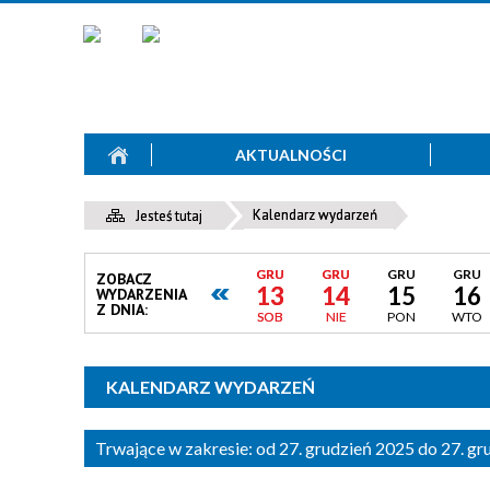
AKTUALNOŚCI
Kalendarz wydarzeń
Jesteś tutaj
GRU
GRU
GRU
GRU
ZOBACZ
13
14
15
16
WYDARZENIA
Z DNIA:
SOB
NIE
PON
WTO
KALENDARZ WYDARZEŃ
Trwające w zakresie:
od 27. grudzień 2025 do 27. g