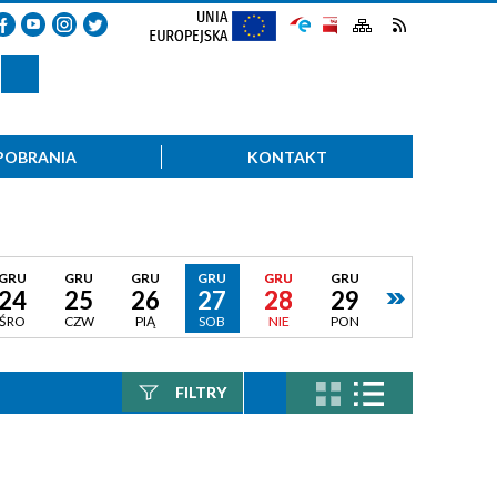
POBRANIA
KONTAKT
GRU
GRU
GRU
GRU
GRU
GRU
24
25
26
27
28
29
ŚRO
CZW
PIĄ
SOB
NIE
PON
FILTRY
Szukana fraza