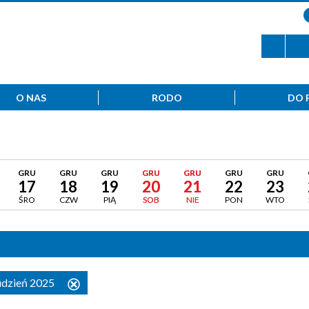
O NAS
RODO
DO 
GRU
GRU
GRU
GRU
GRU
GRU
GRU
17
18
19
20
21
22
23
ŚRO
CZW
PIĄ
SOB
NIE
PON
WTO
rudzień 2025
Usuń
ten