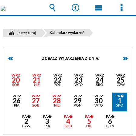
Wyszukiwarka
Narzędzia
Menu
Men
główne
szcz
Kalendarz wydarzeń
Jesteś tutaj
ZOBACZ WYDARZENIA Z DNIA:
WRZ
WRZ
WRZ
WRZ
WRZ
WRZ
20
21
22
23
24
25
SOB
NIE
PON
WTO
ŚRO
CZW
WRZ
WRZ
WRZ
WRZ
WRZ
PA�
26
27
28
29
30
1
PIĄ
SOB
NIE
PON
WTO
ŚRO
PA�
PA�
PA�
PA�
PA�
2
3
4
5
6
CZW
PIĄ
SOB
NIE
PON