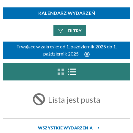
KALENDARZ WYDARZEŃ
FILTRY
Szukana fraza
Trwające w zakresie:
od 1. październik 2025 do 1.
październik 2025
Usuń
ten
filtr
Kategoria
Trwające w zakresie
Lista jest pusta
—
Miejsce
WSZYSTKIE WYDARZENIA