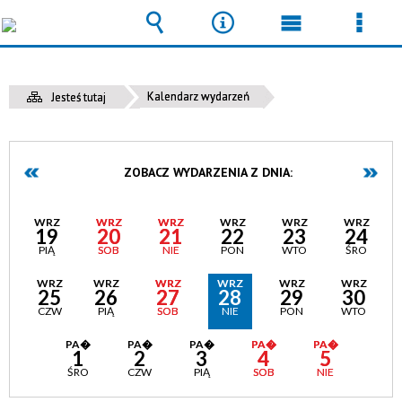
Wyszukiwarka
Narzędzia
Menu
Men
główne
szcz
Kalendarz wydarzeń
Jesteś tutaj
ZOBACZ WYDARZENIA Z DNIA:
WRZ
WRZ
WRZ
WRZ
WRZ
WRZ
19
20
21
22
23
24
PIĄ
SOB
NIE
PON
WTO
ŚRO
WRZ
WRZ
WRZ
WRZ
WRZ
WRZ
25
26
27
28
29
30
CZW
PIĄ
SOB
NIE
PON
WTO
PA�
PA�
PA�
PA�
PA�
1
2
3
4
5
ŚRO
CZW
PIĄ
SOB
NIE