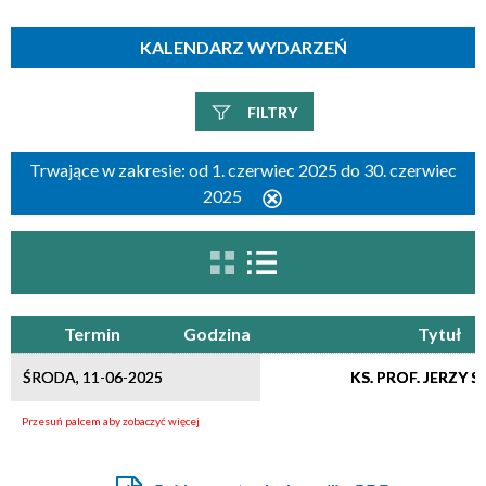
KALENDARZ WYDARZEŃ
FILTRY
Szukana fraza
Trwające w zakresie:
od 1. czerwiec 2025 do 30. czerwiec
2025
Usuń
ten
filtr
Kategoria
Termin
Godzina
Tytuł
Trwające w zakresie
ŚRODA, 11-06-2025
KS. PROF. JERZY 
—
Miejsce