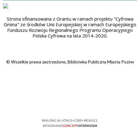
Strona sfinansowana z Grantu w ramach projektu "Cyfrowa
Gmina" ze środków Unii Europejskiej w ramach Europejskiego
Funduszu Rozwoju Regionalnego Programu Operacyjnego
Polska Cyfrowa na lata 2014-2020.
© Wszelkie prawa zastrzeżone, Biblioteka Publiczna Miasta Pszów
WALIDACJA:
HTML5
+
CSS3
+
WCAG 2.1
WYKONANIE
CONCEPT
INTERMEDIA