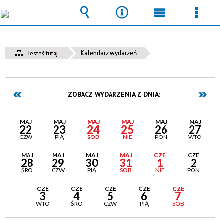
Wyszukiwarka
Narzędzia
Menu
Men
główne
szcz
Kalendarz wydarzeń
Jesteś tutaj
ZOBACZ WYDARZENIA Z DNIA:
MAJ
MAJ
MAJ
MAJ
MAJ
MAJ
22
23
24
25
26
27
CZW
PIĄ
SOB
NIE
PON
WTO
MAJ
MAJ
MAJ
MAJ
CZE
CZE
28
29
30
31
1
2
ŚRO
CZW
PIĄ
SOB
NIE
PON
CZE
CZE
CZE
CZE
CZE
3
4
5
6
7
WTO
ŚRO
CZW
PIĄ
SOB