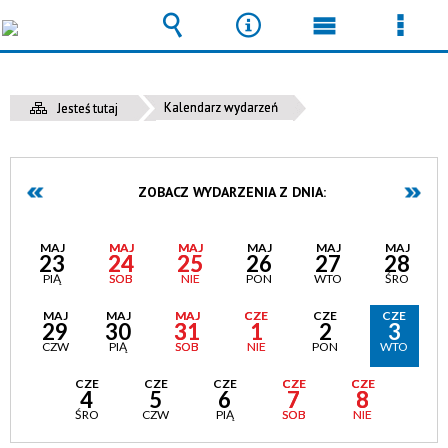
Wyszukiwarka
Narzędzia
Menu
Men
główne
szcz
Kalendarz wydarzeń
Jesteś tutaj
ZOBACZ WYDARZENIA Z DNIA:
MAJ
MAJ
MAJ
MAJ
MAJ
MAJ
23
24
25
26
27
28
PIĄ
SOB
NIE
PON
WTO
ŚRO
MAJ
MAJ
MAJ
CZE
CZE
CZE
29
30
31
1
2
3
CZW
PIĄ
SOB
NIE
PON
WTO
CZE
CZE
CZE
CZE
CZE
4
5
6
7
8
ŚRO
CZW
PIĄ
SOB
NIE