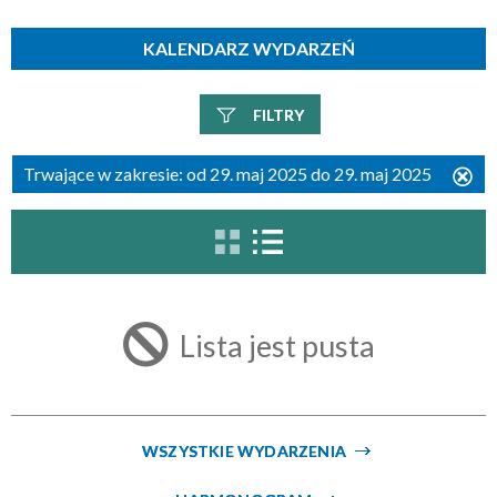
KALENDARZ WYDARZEŃ
FILTRY
Szukana fraza
Trwające w zakresie:
od 29. maj 2025 do 29. maj 2025
Us
ten
filtr
Kategoria
Lista jest pusta
Trwające w zakresie
—
Miejsce
WSZYSTKIE WYDARZENIA