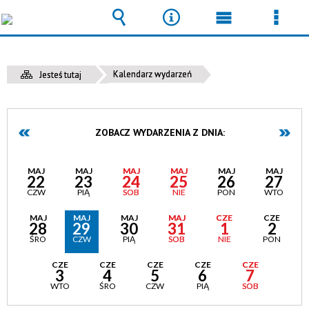
Wyszukiwarka
Narzędzia
Menu
Men
główne
szcz
Kalendarz wydarzeń
Jesteś tutaj
ZOBACZ WYDARZENIA Z DNIA:
MAJ
MAJ
MAJ
MAJ
MAJ
MAJ
22
23
24
25
26
27
CZW
PIĄ
SOB
NIE
PON
WTO
MAJ
MAJ
MAJ
MAJ
CZE
CZE
28
29
30
31
1
2
ŚRO
CZW
PIĄ
SOB
NIE
PON
CZE
CZE
CZE
CZE
CZE
3
4
5
6
7
WTO
ŚRO
CZW
PIĄ
SOB