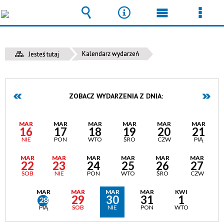
Wyszukiwarka
Narzędzia
Menu
Men
główne
szcz
Kalendarz wydarzeń
Jesteś tutaj
ZOBACZ WYDARZENIA Z DNIA:
MAR
MAR
MAR
MAR
MAR
MAR
16
17
18
19
20
21
NIE
PON
WTO
ŚRO
CZW
PIĄ
MAR
MAR
MAR
MAR
MAR
MAR
22
23
24
25
26
27
SOB
NIE
PON
WTO
ŚRO
CZW
MAR
MAR
MAR
MAR
KWI
29
30
31
1
28
PIĄ
SOB
NIE
PON
WTO