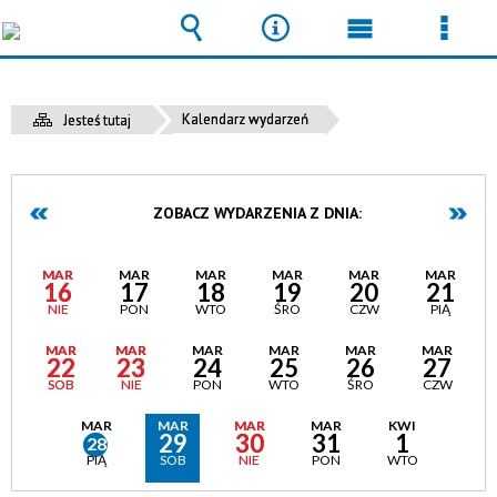
Wyszukiwarka
Narzędzia
Menu
Men
główne
szcz
Kalendarz wydarzeń
Jesteś tutaj
ZOBACZ WYDARZENIA Z DNIA:
MAR
MAR
MAR
MAR
MAR
MAR
16
17
18
19
20
21
NIE
PON
WTO
ŚRO
CZW
PIĄ
MAR
MAR
MAR
MAR
MAR
MAR
22
23
24
25
26
27
SOB
NIE
PON
WTO
ŚRO
CZW
MAR
MAR
MAR
MAR
KWI
29
30
31
1
28
PIĄ
SOB
NIE
PON
WTO