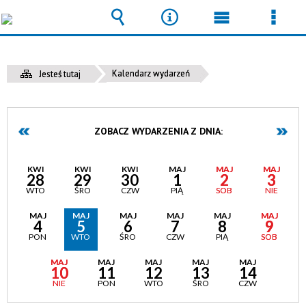
Wyszukiwarka
Narzędzia
Menu
Men
główne
szcz
Kalendarz wydarzeń
Jesteś tutaj
ZOBACZ WYDARZENIA Z DNIA:
KWI
KWI
KWI
MAJ
MAJ
MAJ
28
29
30
1
2
3
WTO
ŚRO
CZW
PIĄ
SOB
NIE
MAJ
MAJ
MAJ
MAJ
MAJ
MAJ
4
5
6
7
8
9
PON
WTO
ŚRO
CZW
PIĄ
SOB
MAJ
MAJ
MAJ
MAJ
MAJ
10
11
12
13
14
NIE
PON
WTO
ŚRO
CZW