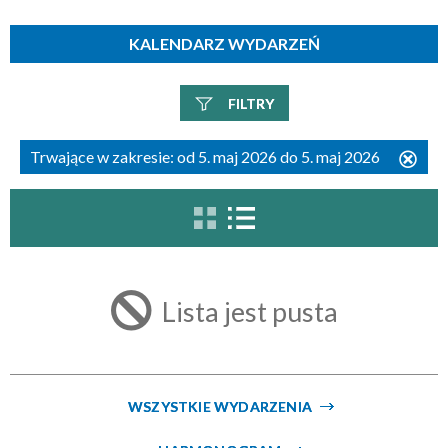
KALENDARZ WYDARZEŃ
FILTRY
Szukana fraza
Trwające w zakresie:
od 5. maj 2026 do 5. maj 2026
Usu
ten
filtr
Kategoria
Lista jest pusta
Trwające w zakresie
—
Miejsce
WSZYSTKIE WYDARZENIA