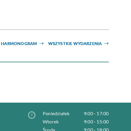
Kategoria
Trwające w
—
zakresie
HARMONOGRAM
WSZYSTKIE WYDARZENIA
Miejsce
Organizator
Poniedziałek
9:00 - 17:00
Wtorek
9:00 - 15:00
Środa
9:00 - 18:00