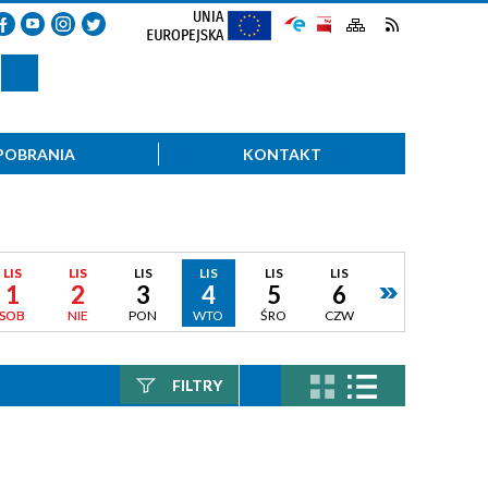
POBRANIA
KONTAKT
LIS
LIS
LIS
LIS
LIS
LIS
1
2
3
4
5
6
SOB
NIE
PON
WTO
ŚRO
CZW
FILTRY
Szukana fraza