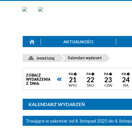
AKTUALNOŚCI
Kalendarz wydarzeń
Jesteś tutaj
PA�
PA�
PA�
PA�
ZOBACZ
21
22
23
24
WYDARZENIA
Z DNIA:
WTO
ŚRO
CZW
PIĄ
KALENDARZ WYDARZEŃ
Trwające w zakresie:
od 4. listopad 2025 do 4. listo