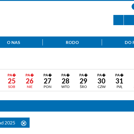
O NAS
RODO
DO 
PA�
PA�
PA�
PA�
PA�
PA�
PA�
25
26
27
28
29
30
31
SOB
NIE
PON
WTO
ŚRO
CZW
PIĄ
pad 2025
Usuń
ten