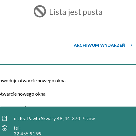
filtr
Lista jest pusta
ARCHIWUM WYDARZEŃ
ul. Ks. Pawła Skwary 48, 44-370 Pszów
tel:
32 455 91 99