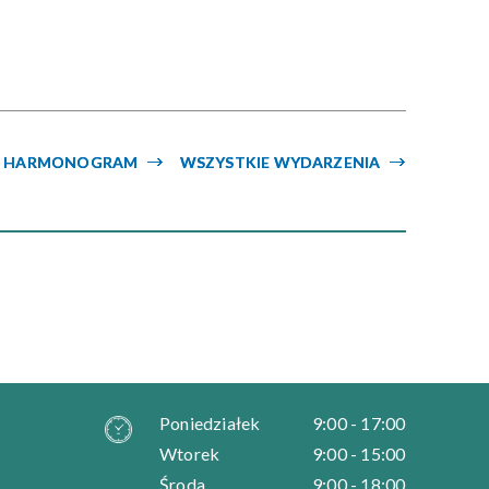
Kategoria
Trwające w
—
zakresie
HARMONOGRAM
WSZYSTKIE WYDARZENIA
Miejsce
Organizator
Poniedziałek
9:00 - 17:00
Wtorek
9:00 - 15:00
Środa
9:00 - 18:00