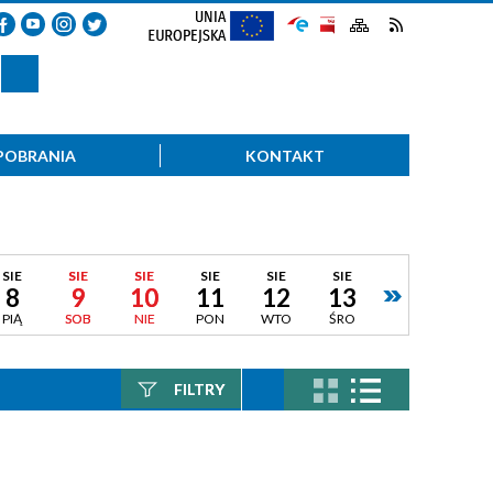
POBRANIA
KONTAKT
SIE
SIE
SIE
SIE
SIE
SIE
8
9
10
11
12
13
PIĄ
SOB
NIE
PON
WTO
ŚRO
FILTRY
Szukana fraza