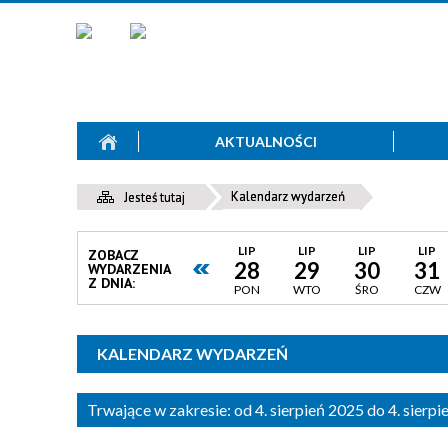
AKTUALNOŚCI
Kalendarz wydarzeń
Jesteś tutaj
LIP
LIP
LIP
LIP
ZOBACZ
28
29
30
31
WYDARZENIA
Z DNIA:
PON
WTO
ŚRO
CZW
KALENDARZ WYDARZEŃ
Trwające w zakresie:
od 4. sierpień 2025 do 4. sierp