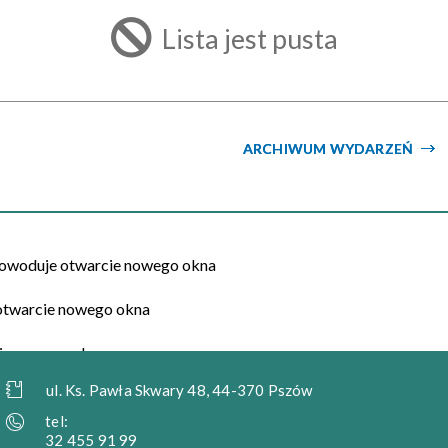
filtr
Lista jest pusta
ARCHIWUM WYDARZEŃ
ul. Ks. Pawła Skwary 48, 44-370 Pszów
tel:
32 455 91 99