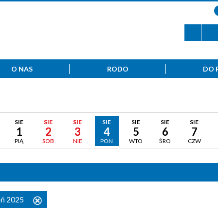
O NAS
RODO
DO 
SIE
SIE
SIE
SIE
SIE
SIE
SIE
1
2
3
4
5
6
7
PIĄ
SOB
NIE
PON
WTO
ŚRO
CZW
ień 2025
Usuń
ten