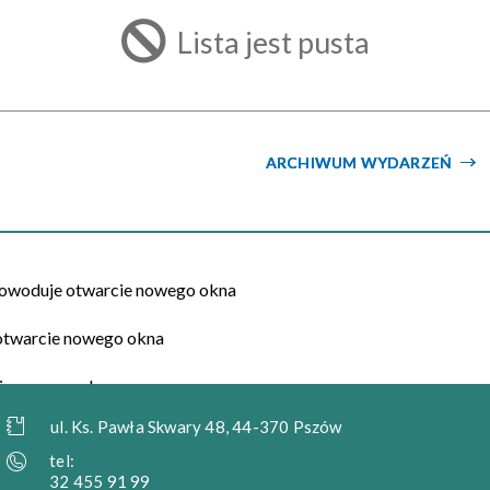
filtr
Lista jest pusta
ARCHIWUM WYDARZEŃ
ul. Ks. Pawła Skwary 48, 44-370 Pszów
tel:
32 455 91 99