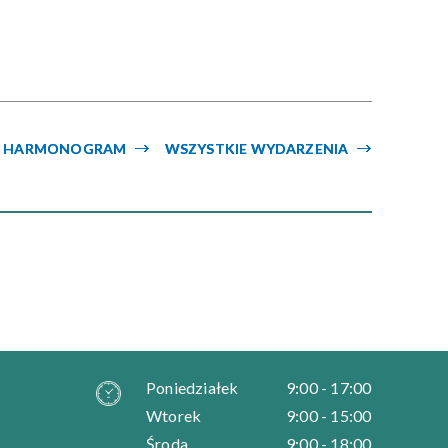
Kategoria
Trwające w
—
zakresie
HARMONOGRAM
WSZYSTKIE WYDARZENIA
Miejsce
Organizator
Poniedziałek
9:00 - 17:00
Wtorek
9:00 - 15:00
Środa
9:00 - 18:00