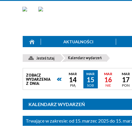
AKTUALNOŚCI
Kalendarz wydarzeń
Jesteś tutaj
MAR
MAR
MAR
MAR
ZOBACZ
14
15
16
17
WYDARZENIA
Z DNIA:
PIĄ
SOB
NIE
PON
KALENDARZ WYDARZEŃ
Trwające w zakresie:
od 15. marzec 2025 do 15. ma