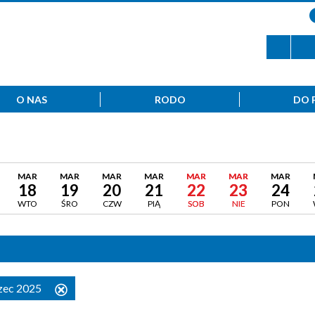
O NAS
RODO
DO 
MAR
MAR
MAR
MAR
MAR
MAR
MAR
18
19
20
21
22
23
24
WTO
ŚRO
CZW
PIĄ
SOB
NIE
PON
rzec 2025
Usuń
ten