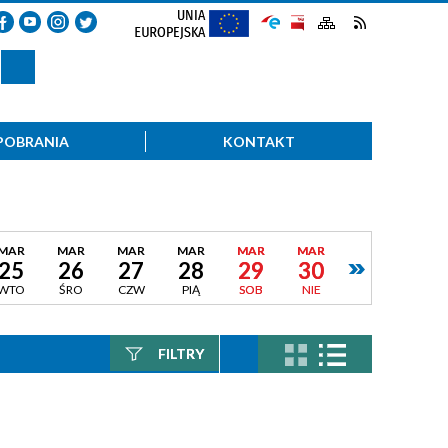
POBRANIA
KONTAKT
MAR
MAR
MAR
MAR
MAR
MAR
25
26
27
28
29
30
WTO
ŚRO
CZW
PIĄ
SOB
NIE
FILTRY
Szukana fraza