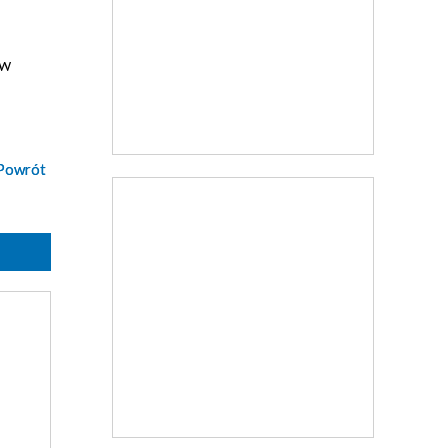
 w
Powrót