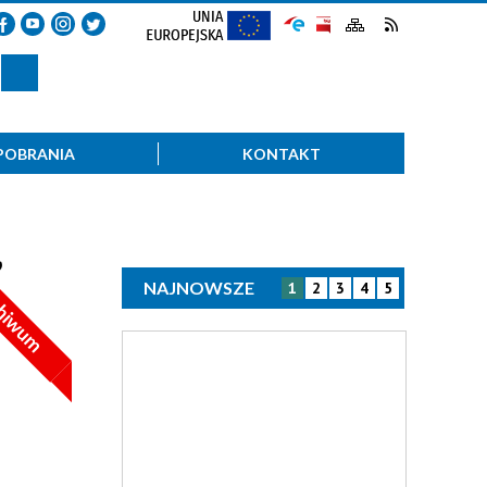
POBRANIA
KONTAKT
”
NAJNOWSZE
1
2
3
4
5
hiwum