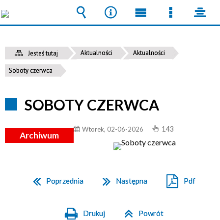
Wyszukiwarka
Narzędzia
Menu
Menu
pane
główne
szczegół
Aktualności
Aktualności
Jesteś tutaj
Soboty czerwca
SOBOTY CZERWCA
143
Wtorek, 02-06-2026
Archiwum
Poprzednia
Następna
Pdf
Drukuj
Powrót