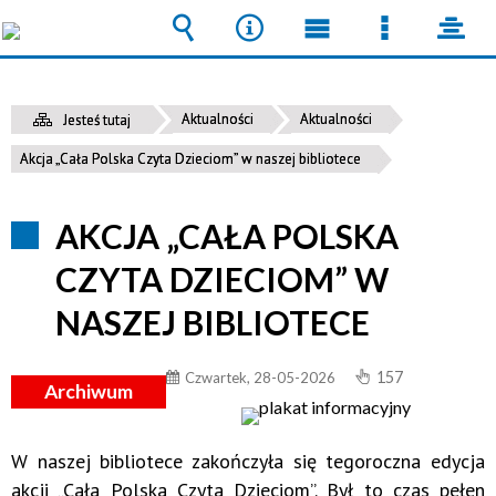
Wyszukiwarka
Narzędzia
Menu
Menu
pane
główne
szczegół
Aktualności
Aktualności
Jesteś tutaj
Akcja „Cała Polska Czyta Dzieciom” w naszej bibliotece
AKCJA „CAŁA POLSKA
CZYTA DZIECIOM” W
NASZEJ BIBLIOTECE
157
Czwartek, 28-05-2026
Archiwum
W naszej bibliotece zakończyła się tegoroczna edycja
akcji „Cała Polska Czyta Dzieciom”. Był to czas pełen