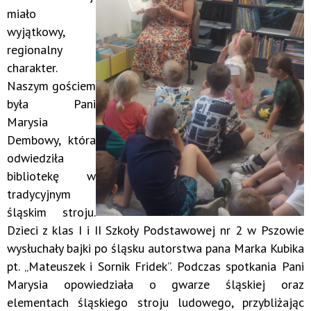
miało
wyjątkowy,
regionalny
charakter.
Naszym gościem
była Pani
Marysia
Dembowy, która
odwiedziła
bibliotekę w
tradycyjnym
śląskim stroju.
Dzieci z klas I i II Szkoły Podstawowej nr 2 w Pszowie
wysłuchały bajki po śląsku autorstwa pana Marka Kubika
pt. „Mateuszek i Sornik Fridek”. Podczas spotkania Pani
Marysia opowiedziała o gwarze śląskiej oraz
elementach śląskiego stroju ludowego, przybliżając