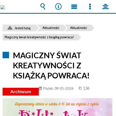
Wyszukiwarka
Narzędzia
Menu
Menu
pane
główne
szczegół
Aktualności
Aktualności
Jesteś tutaj
Magiczny świat kreatywności z książką powraca!
MAGICZNY ŚWIAT
KREATYWNOŚCI Z
KSIĄŻKĄ POWRACA!
136
Piątek, 08-05-2026
Archiwum