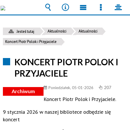
Wyszukiwarka
Narzędzia
Menu
Menu
pane
główne
szczegół
Aktualności
Aktualności
Jesteś tutaj
Koncert Piotr Polok i Przyjaciele
KONCERT PIOTR POLOK I
PRZYJACIELE
207
Poniedziałek, 05-01-2026
Archiwum
Koncert Piotr Polok i Przyjaciele.
9 stycznia 2026 w naszej bibliotece odbędzie się
koncert