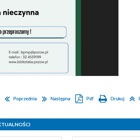
Poprzednia
Następna
Pdf
Drukuj
AKTUALNOŚCI