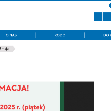
O NAS
RODO
DO 
2 maja