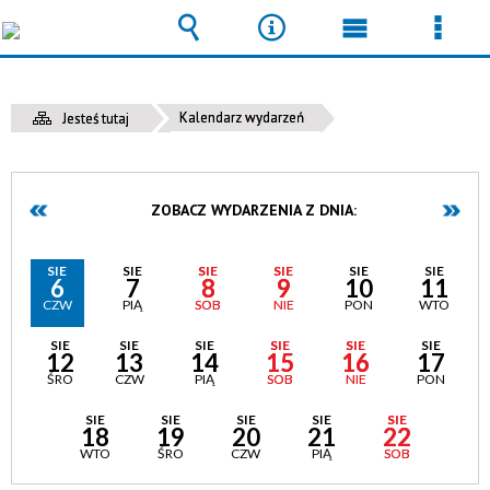
Wyszukiwarka
Narzędzia
Menu
Men
główne
szcz
Kalendarz wydarzeń
Jesteś tutaj
ZOBACZ WYDARZENIA Z DNIA:
SIE
SIE
SIE
SIE
SIE
SIE
6
7
8
9
10
11
CZW
PIĄ
SOB
NIE
PON
WTO
SIE
SIE
SIE
SIE
SIE
SIE
12
13
14
15
16
17
ŚRO
CZW
PIĄ
SOB
NIE
PON
SIE
SIE
SIE
SIE
SIE
18
19
20
21
22
WTO
ŚRO
CZW
PIĄ
SOB