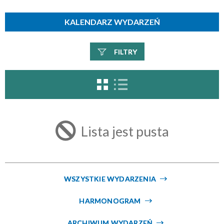
KALENDARZ WYDARZEŃ
FILTRY
Szukana fraza
Kategoria
Lista jest pusta
Trwające w zakresie
—
WSZYSTKIE WYDARZENIA
Miejsce
HARMONOGRAM
ARCHIWUM WYDARZEŃ