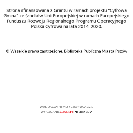
Strona sfinansowana z Grantu w ramach projektu "Cyfrowa
Gmina" ze środków Unii Europejskiej w ramach Europejskiego
Funduszu Rozwoju Regionalnego Programu Operacyjnego
Polska Cyfrowa na lata 2014-2020.
© Wszelkie prawa zastrzeżone, Biblioteka Publiczna Miasta Pszów
WALIDACJA:
HTML5
+
CSS3
+
WCAG 2.1
WYKONANIE
CONCEPT
INTERMEDIA