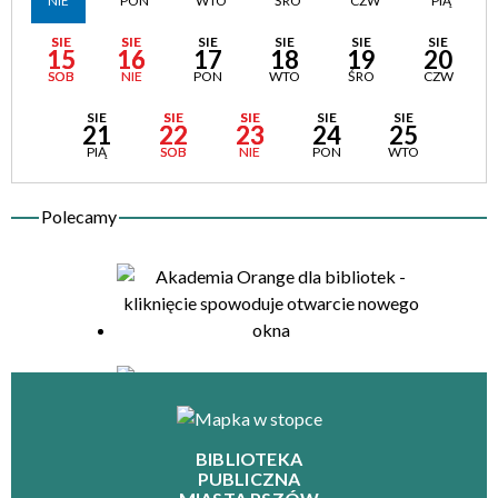
NIE
PON
WTO
ŚRO
CZW
PIĄ
SIE
SIE
SIE
SIE
SIE
SIE
15
16
17
18
19
20
SOB
NIE
PON
WTO
ŚRO
CZW
SIE
SIE
SIE
SIE
SIE
21
22
23
24
25
PIĄ
SOB
NIE
PON
WTO
BIBLIOTEKA
PUBLICZNA