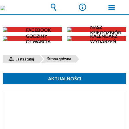
Wyszukiwarka
Narzędzia
Menu
główn
NASZ
FACEBOOK
KSIĘGOZBIÓR
GODZINY
KALENDARZ
OTWARCIA
WYDARZEŃ
Strona główna
Jesteś tutaj
AKTUALNOŚCI