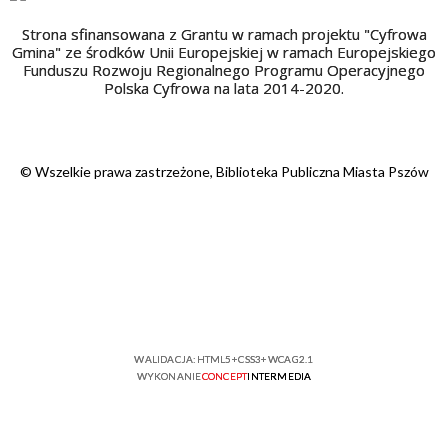
Strona sfinansowana z Grantu w ramach projektu "Cyfrowa
Gmina" ze środków Unii Europejskiej w ramach Europejskiego
Funduszu Rozwoju Regionalnego Programu Operacyjnego
Polska Cyfrowa na lata 2014-2020.
© Wszelkie prawa zastrzeżone, Biblioteka Publiczna Miasta Pszów
WALIDACJA:
HTML5
+
CSS3
+
WCAG 2.1
WYKONANIE
CONCEPT
INTERMEDIA