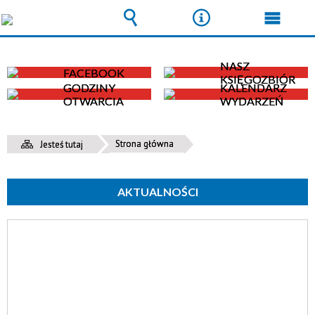
Wyszukiwarka
Narzędzia
Menu
główn
NASZ
FACEBOOK
KSIĘGOZBIÓR
GODZINY
KALENDARZ
OTWARCIA
WYDARZEŃ
Strona główna
Jesteś tutaj
AKTUALNOŚCI