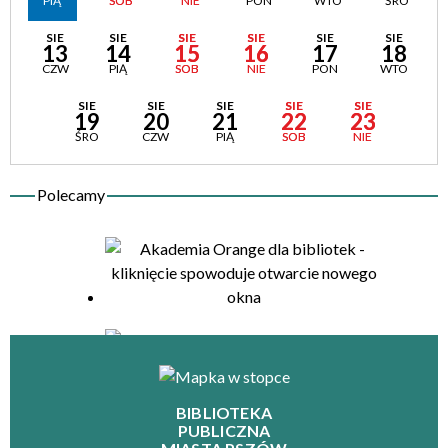
PIĄ
SOB
NIE
PON
WTO
ŚRO
SIE
SIE
SIE
SIE
SIE
SIE
13
14
15
16
17
18
CZW
PIĄ
SOB
NIE
PON
WTO
SIE
SIE
SIE
SIE
SIE
19
20
21
22
23
ŚRO
CZW
PIĄ
SOB
NIE
BIBLIOTEKA
PUBLICZNA