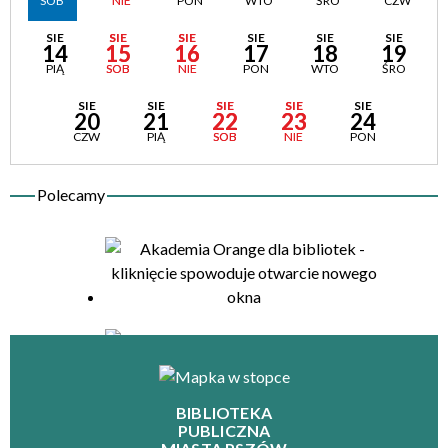
SOB
NIE
PON
WTO
ŚRO
CZW
SIE
SIE
SIE
SIE
SIE
SIE
14
15
16
17
18
19
PIĄ
SOB
NIE
PON
WTO
ŚRO
SIE
SIE
SIE
SIE
SIE
20
21
22
23
24
CZW
PIĄ
SOB
NIE
PON
BIBLIOTEKA
PUBLICZNA