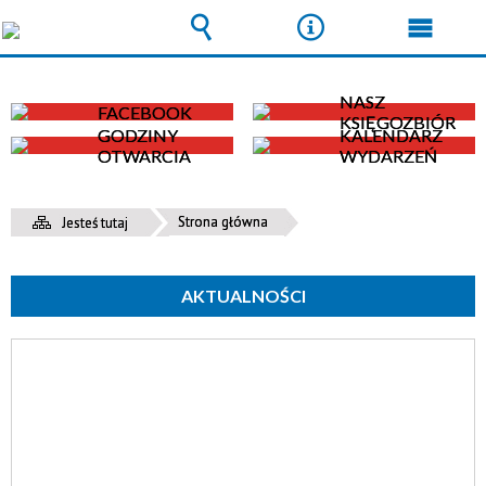
Wyszukiwarka
Narzędzia
Menu
główn
NASZ
FACEBOOK
KSIĘGOZBIÓR
GODZINY
KALENDARZ
OTWARCIA
WYDARZEŃ
Strona główna
Jesteś tutaj
AKTUALNOŚCI