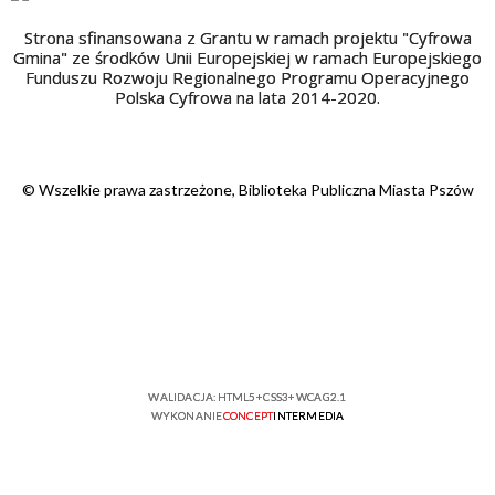
Strona sfinansowana z Grantu w ramach projektu "Cyfrowa
Gmina" ze środków Unii Europejskiej w ramach Europejskiego
Funduszu Rozwoju Regionalnego Programu Operacyjnego
Polska Cyfrowa na lata 2014-2020.
© Wszelkie prawa zastrzeżone, Biblioteka Publiczna Miasta Pszów
WALIDACJA:
HTML5
+
CSS3
+
WCAG 2.1
WYKONANIE
CONCEPT
INTERMEDIA