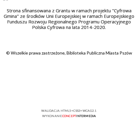
Strona sfinansowana z Grantu w ramach projektu "Cyfrowa
Gmina" ze środków Unii Europejskiej w ramach Europejskiego
Funduszu Rozwoju Regionalnego Programu Operacyjnego
Polska Cyfrowa na lata 2014-2020.
© Wszelkie prawa zastrzeżone, Biblioteka Publiczna Miasta Pszów
WALIDACJA:
HTML5
+
CSS3
+
WCAG 2.1
WYKONANIE
CONCEPT
INTERMEDIA