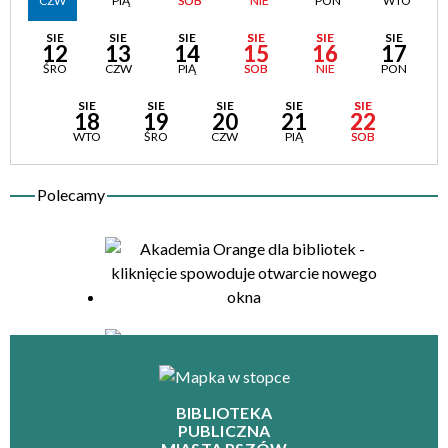
CZW
PIĄ
SOB
NIE
PON
WTO
SIE
SIE
SIE
SIE
SIE
SIE
12
13
14
15
16
17
ŚRO
CZW
PIĄ
SOB
NIE
PON
SIE
SIE
SIE
SIE
SIE
18
19
20
21
22
WTO
ŚRO
CZW
PIĄ
SOB
BIBLIOTEKA
PUBLICZNA