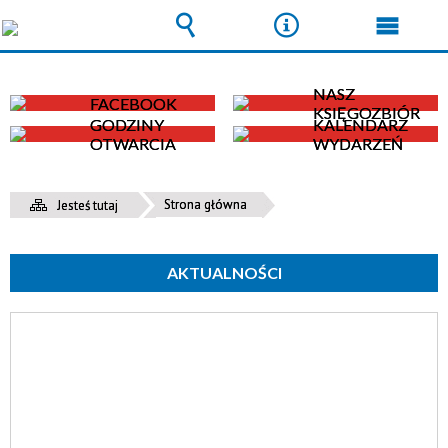
Wyszukiwarka
Narzędzia
Menu
główn
NASZ
FACEBOOK
KSIĘGOZBIÓR
GODZINY
KALENDARZ
OTWARCIA
WYDARZEŃ
Strona główna
Jesteś tutaj
AKTUALNOŚCI